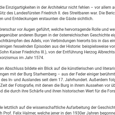
die Einzigartigkeiten in der Architektur nicht fehlen – vor allem au
tz des Landesfürsten Friedrich II. des Streitbaren war. Die Beri
n und Entdeckungen erstaunten die Gäste sichtlich.
rerschar vor Augen geführt, welche hervorragende Rolle und we
egenüber anderen Burgen in der österreichischen Geschichte ei
htkämpfen des Adels, von Verbindungen hierorts bis in das eins
inigen fesselnden Episoden aus der Historie: beispielsweise v
ohn Kaiser Friedrichs III.), von der Entführung Herzog Albrech
xorzismus im Jahr 1574.
n Abschluss bildete ein Blick auf die künstlerischen und literar
ngen mit der Burg Starhemberg – aus der Feder einiger berühmt
des In- und Auslandes seit dem 17. Jahrhundert. Außerdem fol
 Zeit der Fotografie, mit denen die Burg in ihrem Aussehen vor 
d die durch ihre Schärfe und ihren historischen Wert für die Fo
 letztlich auf die wissenschaftliche Aufarbeitung der Geschich
 Prof. Felix Halmer, welche jener in den 1930er Jahren begonne