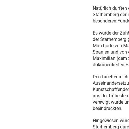
Natürlich durften 
Starhemberg der Si
besonderen Funde
Es wurde der Zuhö
der Starhemberg g
Man hörte von Mac
Spanien und von e
Maximilian (dem S
dokumentierten E
Den facettenreiche
Auseinandersetzu
Kunstschaffender 
aus der frühesten
verewigt wurde un
beeindruckten.
Hingewiesen wurde
Starhemberg durch