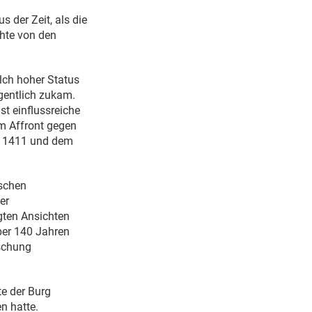
s der Zeit, als die
chte von den
lch hoher Status
gentlich zukam.
t einflussreiche
om Affront gegen
ts 1411 und dem
ischen
er
gten Ansichten
über 140 Jahren
rschung
te der Burg
n hatte.