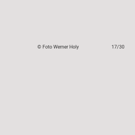
16/30
© Foto Werner Holy
17/30